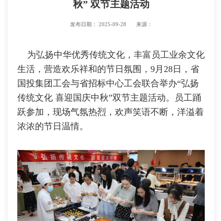
秋” 双节主题活动
发布日期：
2025-09-28
来源：
为弘扬中华优秀传统文化，丰富员工业余文化
生活，营造欢乐祥和的节日氛围，9月28日，省
国投集团工会与省招标中心工会联合举办“弘扬
传统文化 喜迎国庆中秋”双节主题活动。员工踊
跃参加，现场气氛热烈，欢声笑语不断，洋溢着
浓浓的节日温情。