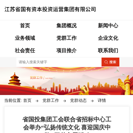
首页
集团概况
新闻中心
业务领域
党群工作
企业文化
社会责任
项目推介
联系我们
当前位置:
首页
党群工作
党群动态
详情
省国投集团工会联合省招标中心工
会举办“弘扬传统文化 喜迎国庆中