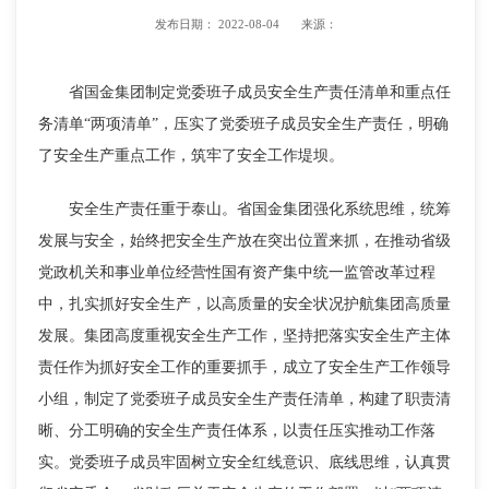
发布日期：
2022-08-04
来源：
省国金集团制定党委班子成员安全生产责任清单和重点任
务清单“两项清单”，压实了党委班子成员安全生产责任，明确
了安全生产重点工作，筑牢了安全工作堤坝。
安全生产责任重于泰山。省国金集团强化系统思维，统筹
发展与安全，始终把安全生产放在突出位置来抓，在推动省级
党政机关和事业单位经营性国有资产集中统一监管改革过程
中，扎实抓好安全生产，以高质量的安全状况护航集团高质量
发展。集团高度重视安全生产工作，坚持把落实安全生产主体
责任作为抓好安全工作的重要抓手，成立了安全生产工作领导
小组，制定了党委班子成员安全生产责任清单，构建了职责清
晰、分工明确的安全生产责任体系，以责任压实推动工作落
实。党委班子成员牢固树立安全红线意识、底线思维，认真贯