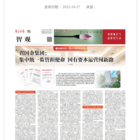
发布日期：
2022-10-27
来源：