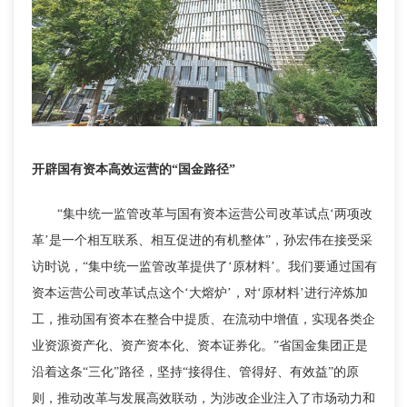
开辟国有资本高效运营的“国金路径”
“集中统一监管改革与国有资本运营公司改革试点‘两项改
革’是一个相互联系、相互促进的有机整体”，孙宏伟在接受采
访时说，“集中统一监管改革提供了‘原材料’。我们要通过国有
资本运营公司改革试点这个‘大熔炉’，对‘原材料’进行淬炼加
工，推动国有资本在整合中提质、在流动中增值，实现各类企
业资源资产化、资产资本化、资本证券化。”省国金集团正是
沿着这条“三化”路径，坚持“接得住、管得好、有效益”的原
则，推动改革与发展高效联动，为涉改企业注入了市场动力和