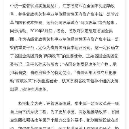
中统一监管试点实施意见》。江苏省随即在全国率先启动改
革，并将党政机关和事业单位经营性国有资产集中统一监管改
革与国有资本投资、运营公司改革试点“两项改革”结合起来，
同步推动。2019年8月底，省委、省政府决定组建省国金集
团，作为省级党政机关和事业单位经营性国有资产集中统一监
管的重要平台，定位为省属国有资本运营公司。这一定位确立
了省国金集团肩负“两项改革”的重要使命。正如省国金集团党
委书记、董事长孙宏伟所言：“省国金集团是改革的产物，承
担着省委、省政府赋予的特定使命。”省国金集团成立后把推
动“两项改革”作为重要使命，认真贯彻省改革领导小组的决策
部署，稳慎推进改革。
坚持制度为先，完善改革体系。集中统一监管改革是一项
自上而下的系统工程。为了更加系统、高效地推动改革，省国
金集团按照省改革领导小组办公室的要求，把制度建设放在首
位，加强改革的顶层设计，全面梳理改革工作的各个环节，协