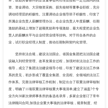
本，鼓励具备条件的企业董事会向经理层授权一定范围内的投
资、资金调动、大宗物资采购、损失核销等董事会职权，充分
调动经理层的积极性。注重调动企业领导班子积极性，印发了
所属企业负责人薪酬管理办法，在企业负责人年度薪酬、任期
激励的基础上增加了超额奖励和专项激励，最大程度把企业负
责人的薪酬水平与企业经营业绩等挂钩。对于符合条件的企
业，试行职业经理人制度，推动任期制和契约化管理。
坚持依法合规，建设法治国企。省国金集团把法治国企建
设融入到经营管理、改革发展全过程，加强对依法治企工作的
领导，成立了集团法治建设领导小组，印发了建设法治工作体
系的意见，初步形成了覆盖全集团、全流程、全领域的法治工
作体系。完善法律审核工作机制，制定出台了双重法律审核制
度，明确了11项双重法律审核重大事项清单;建立了涵盖7个专
业方向30家次律师事务所的备选名录库，多家企业签订了常年
法律顾问合同;加强企业重大事项的法律审核，规章制度、经