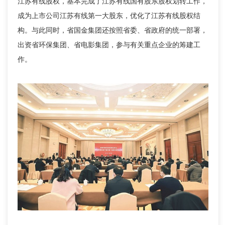
江苏有线股权，基本完成了江苏有线国有股东股权划转工作，
成为上市公司江苏有线第一大股东，优化了江苏有线股权结
构。与此同时，省国金集团还按照省委、省政府的统一部署，
出资省环保集团、省电影集团，参与有关重点企业的筹建工
作。