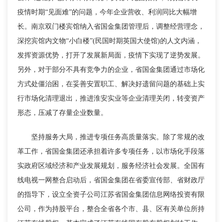
疫情时期“见面难”的问题，今年企业营收、利润同比大幅增
长。南京双门楼宾馆纳入省国金集团管理后，调整经营理念，
深挖宾馆内文物“小白楼”(民国时期英国大使馆)的人文内涵，
发挥资源优势，打开了发展新局面，疫情下实现了逆势发展。
另外，对于部分不具有竞争力的企业，省国金集团通过市场化
方式处僵治困，在妥善安置职工、解决好遗留问题的基础上实
行市场化清理退出，推进淮安实业等企业清理关闭，转变资产
形态，压减了存量企业数量。
坚持服务大局，推进专项任务高质量落实。除了常规的改
革工作，省国金集团还承担着许多专项任务，以市场化手段落
实政府区域经济和产业发展规划，服务经济社会发展。全国有
线电视一网整合启动后，省国金集团在省委宣传部、省财政厅
的指导下，设立全资子公司江苏省国金集团信息网络投资有限
公司，作为持股平台，整合全省各个市、县、区有关单位所持