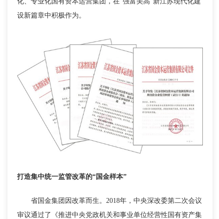
化、专业化国有资本运营集团，在“强富美高”新江苏现代化建
设新篇章中积极作为。
打造集中统一监管改革的“国金样本”
省国金集团因改革而生。2018年，中央深改委第二次会议
审议通过了《推进中央党政机关和事业单位经营性国有资产集