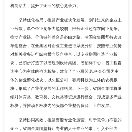
机制活力，提升了企业的核心竞争力。
坚持优化布局，推进产业板块化发展。划转过来的企业主
业分散，单个企业竞争力也较弱，部分企业还存在同业竞争。
推动产业链、价值链的整合是必由之路。省国金集团坚持边改
革边整合，在全集团对企业主业进行系统分析，按照专业优势
对相关业务进行纵向横向双向整合，以专业拼图打造产业板
块，已初步打造了以省规划设计集团、省招标中心、省工程咨
询中心为主体的咨询板块，建立了产业联盟;以科金公司为主
体的创业孵化板块，以久恒公司、赛姆科技为主体的农机板
块，形成了产业化发展的工作格局。下一步，省国金集团将继
续对体育类、教育类、文旅类等资源进行整合，形成更多产业
板块，并推动各板块内的头部企业整合资源、上市发展。
坚持协同高效，推进资源专业化运营。对于竞争力不强的
企业，省国金集团坚持让专业的人干专业的事，引入外部力