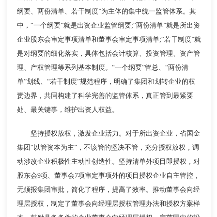
纲要、两份清单、若干制度”为主体的集中统一监管体系。其
中，“一个纲要”就是出资企业监管纲要;“两份清单”就是所出资
企业股东会审定事项清单和董事会审定事项清单;“若干制度”就
是对纲要的细化落实，具体包括会计核算、投资管理、资产管
理、产权管理等系列基本制度。“一个纲要”管总、“两份清
单”划线、“若干制度”规范程序，明确了集团和划转企业的权
责边界，共同构建了科学完善的监管体系，真正管到最紧要
处、最关键事，维护出资人权益。
坚持授权放权，激发企业活力。对于所出资企业，省国金
集团“以管资本为主”，不该管的坚决不管，充分授权放权，调
动涉改企业积极性主动性创造性。坚持清单外项目即授权，对
股东会9项、董事会7项审定事项外的项目授权企业自主管控，
无须报集团审批，简化了程序，提高了效率。推动董事会向经
理层授权，制定了董事会向经理层授权管理办法和授权方案样