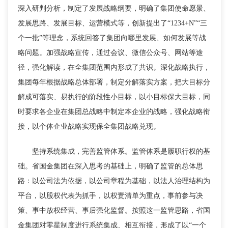
深入研判分析，制定了发展战略纲要，明确了集团使命愿景、
发展思路、发展目标、运营模式等，创新提出了“1234+N”“三
个一批”等理念，系统回答了集团向哪里发展、如何发展等战
略问题。加强战略宣传，通过会议、微信公众号、网站等途
径，强化解读，在全集团范围内形成了共识。深化战略执行，
集团每年根据战略总体部署，制定分解落实方案，把大目标分
解成可落实、易执行的阶段性小目标，以小目标保大目标，同
时要求各企业在集团总战略中制定本企业的战略，强化战略衔
接，以个体企业战略实现保全集团战略兑现。
坚持系统集成，完善监管体系。监管体系是履职行权的基
础。省国金集团在深入思考的基础上，明确了监管的总体思
路：以公司法为依据，以公司章程为基础，以法人治理结构为
平台，以股权代表为抓手，以权责清单为重点，事前参与决
策、事中放权经营、事后强化监督。按照这一监管思路，省国
金集团对零星制度进行系统集成、相互衔接，形成了以“一个