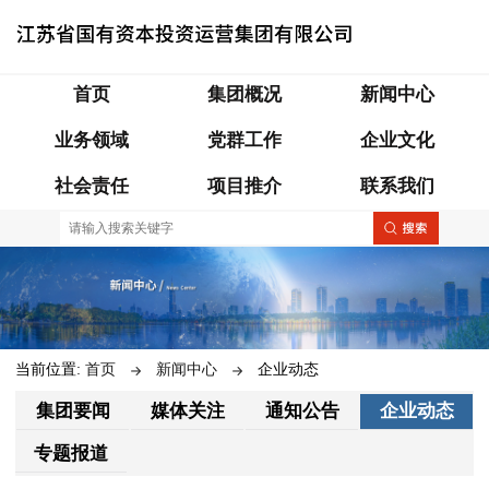
首页
集团概况
新闻中心
业务领域
党群工作
企业文化
社会责任
项目推介
联系我们
当前位置:
首页
新闻中心
企业动态
集团要闻
媒体关注
通知公告
企业动态
专题报道